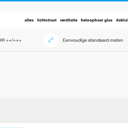
alles
lichtstraat
ventilatie
beloopbaar glas
daklui
R ++/+++
Eenvoudige standaard maten