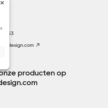
ce
ng
633 853
oofdesign.com
n
 onze producten op
design.com