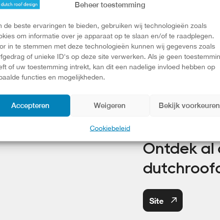
Beheer toestemming
 de beste ervaringen te bieden, gebruiken wij technologieën zoals
Klantenservi
okies om informatie over je apparaat op te slaan en/of te raadplegen.
or in te stemmen met deze technologieën kunnen wij gegevens zoals
rfgedrag of unieke ID's op deze site verwerken. Als je geen toestemmi
eft of uw toestemming intrekt, kan dit een nadelige invloed hebben op
+31 (0) 299 
paalde functies en mogelijkheden.
info@dutchr
Accepteren
Weigeren
Bekijk voorkeure
Cookiebeleid
Ontdek al
dutchroof
Site