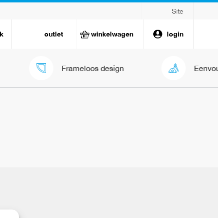
Site
k
outlet
winkelwagen
login
Frameloos design
Eenvoud