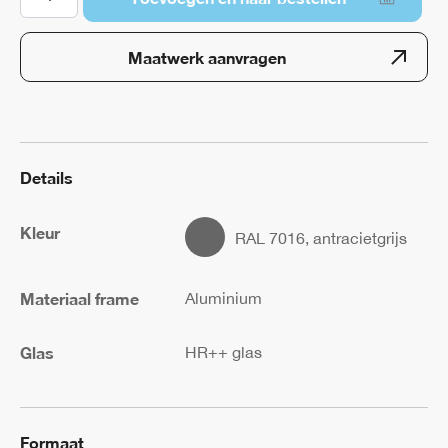
Lichtstraat
vlak
Maatwerk aanvragen
dak
aantal
Details
Kleur
RAL 7016, antracietgrijs
Materiaal frame
Aluminium
Glas
HR++ glas
Formaat