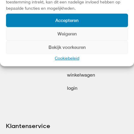
toestemming intrekt, kan dit een nadelige invloed hebben op
bepaalde functies en mogelijkheden.
Accepteren
 view
Advies op maat
HR ++/+++
Weigeren
Bekijk voorkeuren
Cookiebeleid
Account
winkelwagen
login
Klantenservice