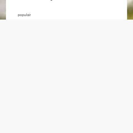
populair
Beloopbaar glas
vanaf € 2.095,00
Advies op maat
HR ++/+++
Wat heb je nodig voor je
volgende project?