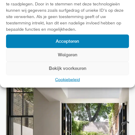
vlak in het frame. Dit betekent dat regenwater er
te raadplegen. Door in te stemmen met deze technologieën
kunnen wij gegevens zoals surfgedrag of unieke ID's op deze
makkelijk afloopt. Zo blijft het raam schoon en ontstaat
site verwerken. Als je geen toestemming geeft of uw
er geen groene aanslag.
toestemming intrekt, kan dit een nadelige invloed hebben op
bepaalde functies en mogelijkheden.
Accepteren
Weigeren
Bekijk voorkeuren
Cookiebeleid