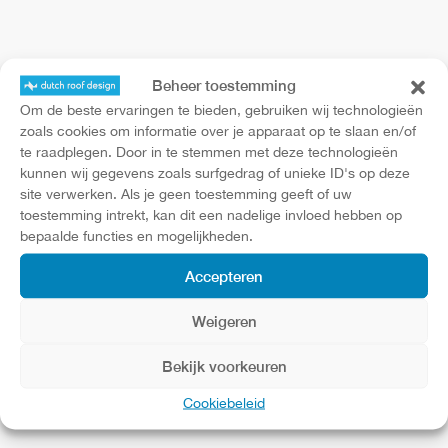
Vlakke Lichtstraat
Beheer toestemming
Zonwerend
Om de beste ervaringen te bieden, gebruiken wij technologieën
zoals cookies om informatie over je apparaat op te slaan en/of
te raadplegen. Door in te stemmen met deze technologieën
Optimaal daglicht door de afwezigheid van een
kunnen wij gegevens zoals surfgedrag of unieke ID's op deze
zichtbaar frame: dit is het innovatieve design van Dutch
site verwerken. Als je geen toestemming geeft of uw
toestemming intrekt, kan dit een nadelige invloed hebben op
Roof Design.
bepaalde functies en mogelijkheden.
lichtstraat voor het vlakke dak
Het glas van deze
ligt
Accepteren
vlak in het frame. Dit betekent dat regenwater er
makkelijk afloopt. Zo blijft het raam schoon en ontstaat
Weigeren
er geen groene aanslag.
Bekijk voorkeuren
Cookiebeleid