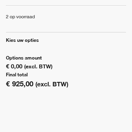
2 op voorraad
Kies uw opties
Options amount
€ 0,00
(excl. BTW)
Final total
€
925,00
(excl. BTW)
Lichtstraat
solar
800mm
x
1100mm