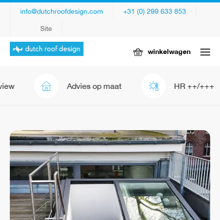
info@dutchroofdesign.com
+31 (0) 299 633 853
Site
winkelwagen
ew
Advies op maat
HR ++/+++