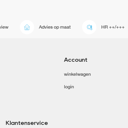
ew
Advies op maat
HR ++/+++
Account
winkelwagen
login
Klantenservice